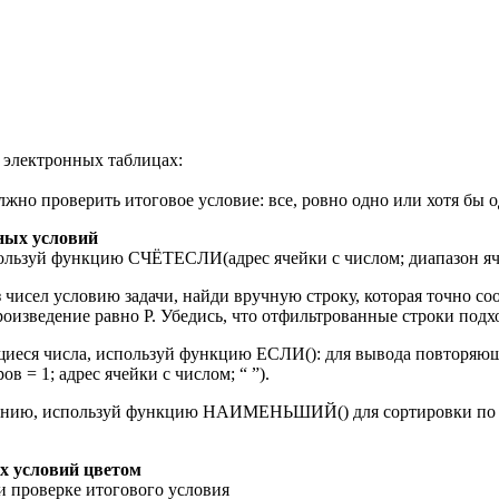
 электронных таблицах:
жно проверить итоговое условие: все, ровно одно или хотя бы о
ных условий
пользуй функцию СЧЁТЕСЛИ(адрес ячейки с числом; диапазон яче
 чисел условию задачи, найди вручную строку, которая точно с
роизведение равно P. Убедись, что отфильтрованные строки подх
иеся числа, используй функцию ЕСЛИ(): для вывода повторяющ
 = 1; адрес ячейки с числом; “ ”).
астанию, используй функцию НАИМЕНЬШИЙ() для сортировки п
х условий цветом
и проверке итогового условия