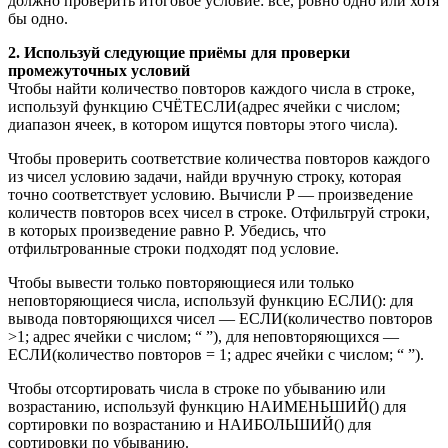
должно проверить итоговое условие: все, ровно одно или хотя
бы одно.
2. Используй следующие приёмы для проверки
промежуточных условий
Чтобы найти количество повторов каждого числа в строке,
используй функцию СЧЁТЕСЛИ(адрес ячейки с числом;
диапазон ячеек, в котором ищутся повторы этого числа).
Чтобы проверить соответствие количества повторов каждого
из чисел условию задачи, найди вручную строку, которая
точно соответствует условию. Вычисли P — произведение
количеств повторов всех чисел в строке. Отфильтруй строки,
в которых произведение равно P. Убедись, что
отфильтрованные строки подходят под условие.
Чтобы вывести только повторяющиеся или только
неповторяющиеся числа, используй функцию ЕСЛИ(): для
вывода повторяющихся чисел — ЕСЛИ(количество повторов
>1; адрес ячейки с числом; “ ”), для неповторяющихся —
ЕСЛИ(количество повторов = 1; адрес ячейки с числом; “ ”).
Чтобы отсортировать числа в строке по убыванию или
возрастанию, используй функцию НАИМЕНЬШИЙ() для
сортировки по возрастанию и НАИБОЛЬШИЙ() для
сортировки по убыванию.