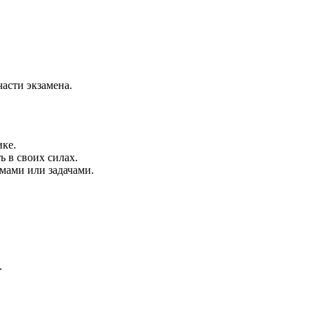
части экзамена.
ке.
ь в своих силах.
мами или задачами.
.