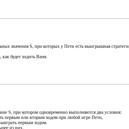
льных значения S, при которых у Пети есть выигрышная стратег
 как будет ходить Ваня.
ение S, при котором одновременно выполняются два условия:
ать первым или вторым ходом при любой игре Пети,
 выиграть первым ходом.
ьшее из них.