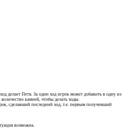
од делает Петя. За один ход игрок может добавить в одну из
 количество камней, чтобы делать ходы.
грок, сделавший последний ход, т.е. первым получивший
итуация возможна.