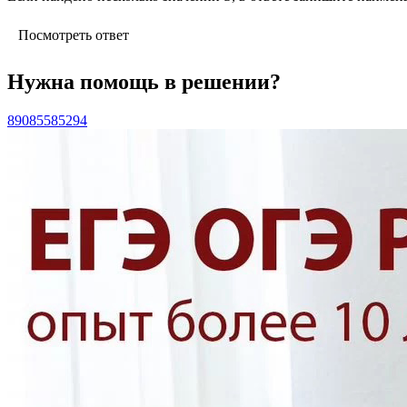
Посмотреть ответ
Нужна помощь в решении?
89085585294