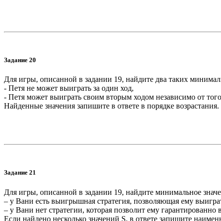
Задание 20
Для игры, описанной в задании 19, найдите два таких минима
- Петя не может выиграть за один ход,
- Петя может выиграть своим вторым ходом независимо от того,
Найденные значения запишите в ответе в порядке возрастания.
Задание 21
Для игры, описанной в задании 19, найдите минимальное знач
– у Вани есть выигрышная стратегия, позволяющая ему выигр
– у Вани нет стратегии, которая позволит ему гарантированно
Если найдено несколько значений S, в ответе запишите наимен