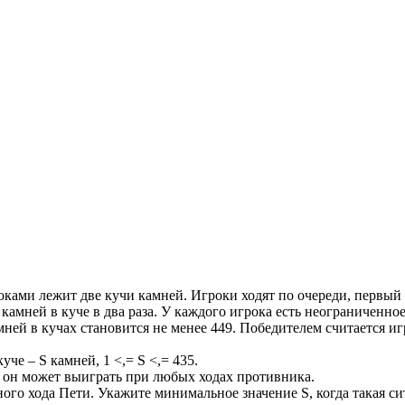
ками лежит две кучи камней. Игроки ходят по очереди, первый х
камней в куче в два раза. У каждого игрока есть неограниченное
мней в кучах становится не менее 449. Победителем считается и
че – S камней, 1 <,= S <,= 435.
 он может выиграть при любых ходах противника.
ого хода Пети. Укажите минимальное значение S, когда такая с