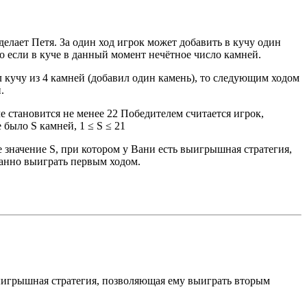
елает Петя. За один ход игрок может добавить в кучу один
ко если в куче в данный момент нечётное число камней.
л кучу из 4 камней (добавил один камень), то следующим ходом
.
е становится не менее 22 Победителем считается игрок,
было S камней, 1 ≤ S ≤ 21
 значение S, при котором у Вани есть выигрышная стратегия,
ванно выиграть первым ходом.
 выигрышная стратегия, позволяющая ему выиграть вторым