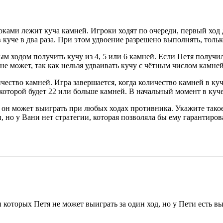
ками лежит куча камней. Игроки ходят по очереди, первый ход д
 куче в два раза. При этом удвоение разрешено выполнять, толь
ым ходом получить кучу из 4, 5 или 6 камней. Если Петя получи
е может, так как нельзя удваивать кучу с чётным числом камней
чество камней. Игра завершается, когда количество камней в куч
которой будет 22 или больше камней. В начальный момент в куче 
 он может выиграть при любых ходах противника. Укажите такое
 но у Вани нет стратегии, которая позволяла бы ему гарантиро
ри которых Петя не может выиграть за один ход, но у Пети есть