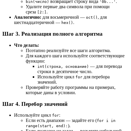
возвращает строку вида
.
bin(число)
'0b...'
Удалите первые два символа при помощи
среза
.
[2:]
Аналогично:
для восьмеричной —
, для
oct()
шестнадцатеричной —
.
hex()
Шаг 3. Реализация полного алгоритма
Что делать:
Поэтапно реализуйте все шаги алгоритма.
Для каждого шага используйте соответствующие
функции:
— для перевода
int(строка, основание)
строки в десятичное число.
Используйте цикл
для перебора
for
значений.
Проверяйте работу программы на примерах,
которые даны в условии.
Шаг 4. Перебор значений
Используйте цикл
:
for
Если есть диапазон — задайте его (
for i in
).
range(start, end):
Если диапазон не задан — возьмите небольшой