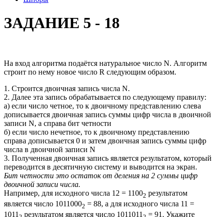
ЗАДАНИЕ 5 - 18
На вход алгоритма подаётся натуральное число N. Алгоритм
строит по нему новое число R следующим образом.
1. Строится двоичная запись числа N.
2. Далее эта запись обрабатывается по следующему правилу:
а) если число четное, то к двоичному представлению слева
дописывается двоичная запись суммы цифр числа в двоичной
записи N, а справа бит четности
б) если число нечетное, то к двоичному представлению
справа дописывается 0 и затем двоичная запись суммы цифр
числа в двоичной записи N
3. Полученная двоичная запись является результатом, который
переводится в десятичную систему и выводится на экран.
Бит четности это
остаток от деления на 2 суммы цифр
двоичной записи числа
.
Например, для исходного числа 12 = 1100
результатом
2
является число 1011000
= 88, а для исходного числа 11 =
2
1011
результатом является число 1011011
= 91. Укажите
2
2