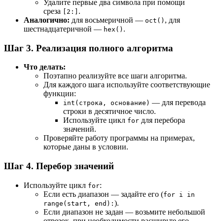
Удалите первые два символа при помощи
среза
.
[2:]
Аналогично:
для восьмеричной —
, для
oct()
шестнадцатеричной —
.
hex()
Шаг 3. Реализация полного алгоритма
Что делать:
Поэтапно реализуйте все шаги алгоритма.
Для каждого шага используйте соответствующие
функции:
— для перевода
int(строка, основание)
строки в десятичное число.
Используйте цикл
для перебора
for
значений.
Проверяйте работу программы на примерах,
которые даны в условии.
Шаг 4. Перебор значений
Используйте цикл
:
for
Если есть диапазон — задайте его (
for i in
).
range(start, end):
Если диапазон не задан — возьмите небольшой
отрезок, при необходимости расширьте его.