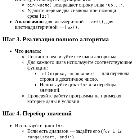
возвращает строку вида
.
bin(число)
'0b...'
Удалите первые два символа при помощи
среза
.
[2:]
Аналогично:
для восьмеричной —
, для
oct()
шестнадцатеричной —
.
hex()
Шаг 3. Реализация полного алгоритма
Что делать:
Поэтапно реализуйте все шаги алгоритма.
Для каждого шага используйте соответствующие
функции:
— для перевода
int(строка, основание)
строки в десятичное число.
Используйте цикл
для перебора
for
значений.
Проверяйте работу программы на примерах,
которые даны в условии.
Шаг 4. Перебор значений
Используйте цикл
:
for
Если есть диапазон — задайте его (
for i in
).
range(start, end):