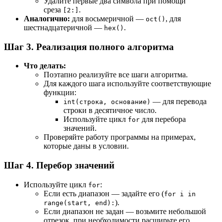
Удалите первые два символа при помощи
среза
.
[2:]
Аналогично:
для восьмеричной —
, для
oct()
шестнадцатеричной —
.
hex()
Шаг 3. Реализация полного алгоритма
Что делать:
Поэтапно реализуйте все шаги алгоритма.
Для каждого шага используйте соответствующие
функции:
— для перевода
int(строка, основание)
строки в десятичное число.
Используйте цикл
для перебора
for
значений.
Проверяйте работу программы на примерах,
которые даны в условии.
Шаг 4. Перебор значений
Используйте цикл
:
for
Если есть диапазон — задайте его (
for i in
).
range(start, end):
Если диапазон не задан — возьмите небольшой
отрезок, при необходимости расширьте его.