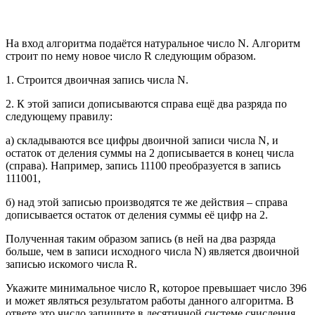
На вход алгоритма подаётся натуральное число N. Алгоритм
строит по нему новое число R следующим образом.
1. Строится двоичная запись числа N.
2. К этой записи дописываются справа ещё два разряда по
следующему правилу:
а) складываются все цифры двоичной записи числа N, и
остаток от деления суммы на 2 дописывается в конец числа
(справа). Например, запись 11100 преобразуется в запись
111001,
б) над этой записью производятся те же действия – справа
дописывается остаток от деления суммы её цифр на 2.
Полученная таким образом запись (в ней на два разряда
больше, чем в записи исходного числа N) является двоичной
записью искомого числа R.
Укажите минимальное число R, которое превышает число 396
и может являться результатом работы данного алгоритма. В
ответе это число запишите в десятичной системе счисления.