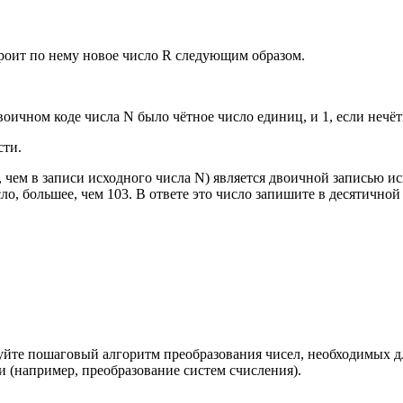
троит по нему новое число R следующим образом.
двоичном коде числа N было чётное число единиц, и 1, если нечёт
сти.
е, чем в записи исходного числа N) является двоичной записью 
о, большее, чем 103. В ответе это число запишите в десятичной
йте пошаговый алгоритм преобразования чисел, необходимых дл
 (например, преобразование систем счисления).