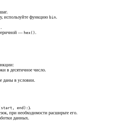
шаг.
му, используйте функцию
.
bin
.
]
атеричной —
.
hex()
ункции:
ки в десятичное число.
е даны в условии.
).
(start, end):
зок, при необходимости расширьте его.
аботки данных.