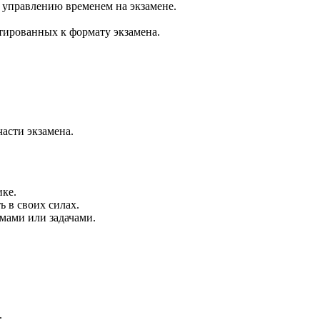
 управлению временем на экзамене.
тированных к формату экзамена.
части экзамена.
ке.
ь в своих силах.
мами или задачами.
.