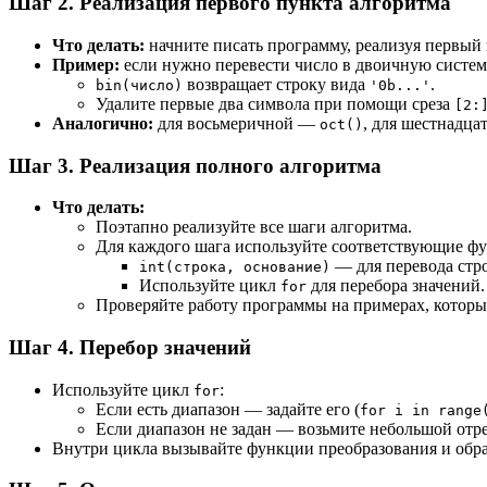
Шаг 2. Реализация первого пункта алгоритма
Что делать:
начните писать программу, реализуя первый 
Пример:
если нужно перевести число в двоичную систе
возвращает строку вида
.
bin(число)
'0b...'
Удалите первые два символа при помощи среза
[2:
Аналогично:
для восьмеричной —
, для шестнадц
oct()
Шаг 3. Реализация полного алгоритма
Что делать:
Поэтапно реализуйте все шаги алгоритма.
Для каждого шага используйте соответствующие ф
— для перевода стро
int(строка, основание)
Используйте цикл
для перебора значений.
for
Проверяйте работу программы на примерах, которы
Шаг 4. Перебор значений
Используйте цикл
:
for
Если есть диапазон — задайте его (
for i in range
Если диапазон не задан — возьмите небольшой отре
Внутри цикла вызывайте функции преобразования и обр