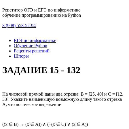
Репетитор ОГЭ и ЕГЭ по информатике
обучение программированию на Python
8 (908) 558-52-94
ЕГЭ по информатике
Обучение Python
Рецепты решений
Шпоры
ЗАДАНИЕ 15 - 132
На числовой прямой даны два отрезка: В = [25, 40] и С = [12,
33]. Укажите наименьшую возможную длину такого отрезка
А, что логическое выражение
((x ∈ B) → (x ∈ A)) ∧ (¬(x ∈ C) ∨ (x ∈ A))