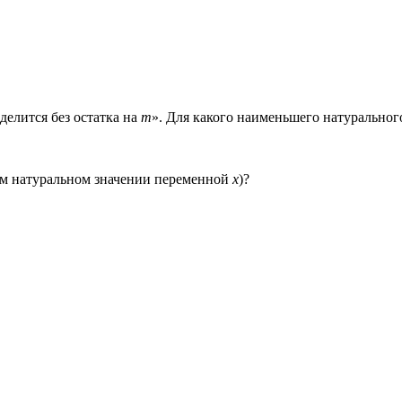
делится без остатка на
m
». Для какого наименьшего натуральног
бом натуральном значении переменной
х
)?