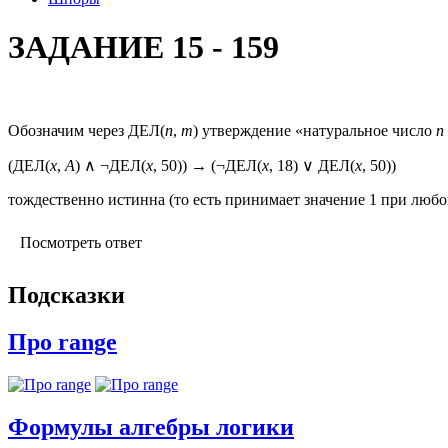
ЗАДАНИЕ 15 - 159
Обозначим через ДЕЛ(
n
,
m
) утверждение «натуральное число
n
(ДЕЛ(
x
,
А
) ∧ ¬ДЕЛ(
x
, 50)) → (¬ДЕЛ(
x
, 18) ∨ ДЕЛ(
x
, 50))
тождественно истинна (то есть принимает значение 1 при лю
Посмотреть ответ
Подсказки
Про range
Формулы алгебры логики