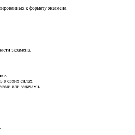
тированных к формату экзамена.
части экзамена.
ке.
ь в своих силах.
мами или задачами.
.