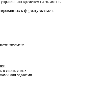
 управлению временем на экзамене.
тированных к формату экзамена.
части экзамена.
ке.
ь в своих силах.
мами или задачами.
.