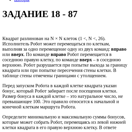
ЗАДАНИЕ 18 - 87
Квадрат разлинован на N × N клеток (1 <, N <, 26).
Исполнитель Робот может перемещаться по клеткам,
выполняя за одно перемещение одну из двух команд:
вправо
или
вверх
. По команде
вправо
Робот перемещается в
соседнюю правую клетку, по команде
вверх
– в соседнюю
верхнюю. Робот разрушается при попытке выхода за границу
квадрата или при попытке пересечения стены клетки. В
таблице стены отмечены границами с утолщением.
Перед запуском Робота в каждой клетке квадрата указан
бонус, который Робот забирает после посещения клетки.
Размер бонуса в каждой клетке – это натуральное число, не
превышающее 100. Это правило относится к начальной и
конечной клеткам маршрута Робота.
Определите минимальную и максимальную суммы бонусов,
которые может собрать Робот, перемещаясь из левой нижней
клетки квадрата в его правую верхнюю клетку. В ответе