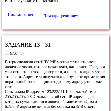
В ответе укажите только число.
Показать ответ
Помощь с решением
ЗАДАНИЕ 13 - 31
Л. Шастин
В терминологии сетей
TCP
/
IP
маской сети называют
двоичное число,
которое показывает, какая часть
IP
-адреса
узла сети относится к адресу сети,
а какая – к адресу узла в
этой сети. Адрес сети получается в результате
применения
поразрядной конъюнкции к заданному адресу узла и маске
сети.
Сеть задана
IP
-адресом 123.222.111.192 и маской сети
255.255.255.248.
Сколько в этой сети
IP
-адресов, для
которых сумма единиц в двоичной
записи четвёртого
байта
IP
-адреса не делится без остатка на 3?
В ответе